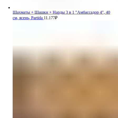
Шахматы + Шашки + Нарды 3 в 1 "Амбассадор 4", 40
см, ясень, Partida
11.177
₽