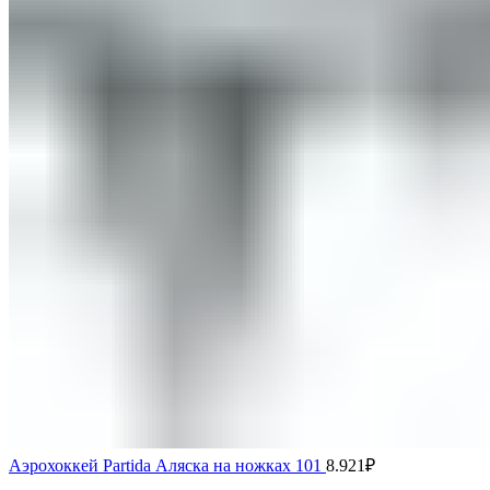
Аэрохоккей Partida Аляска на ножках 101
8.921
₽