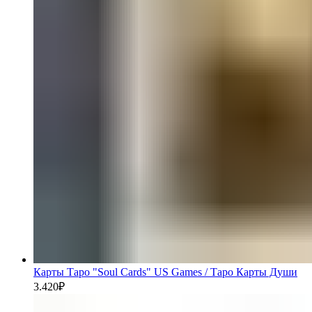
Карты Таро "Soul Cards" US Games / Таро Карты Души
3.420
₽