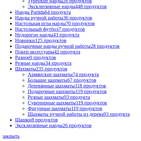
Турецкие нарды
26
продуктов
Эксклюзивные нарды
448
продуктов
Нарды Partida
64
продукта
Нарды ручной работы
36
продуктов
Настольная игра нарды
70
продуктов
Настольный футбол
7
продуктов
Недорогие нарды
43
продукта
Новинки
125
продуктов
Подарочные нарды ручной работы
28
продуктов
Покер аксессуары
42
продукта
Разное
0
продуктов
Резные нарды
34
продукта
Шахматы
235
продуктов
Армянские шахматы
74
продукта
Большие шахматы
67
продуктов
Деревянные шахматы
118
продуктов
Подарочные шахматы
119
продуктов
Резные шахматы
93
продукта
Сувенирные шахматы
119
продуктов
Фигурные шахматы
119
продуктов
Шахматы ручной работы из дерева
93
продукта
Шашки
8
продуктов
Эксклюзивные нарды
26
продуктов
закрыть