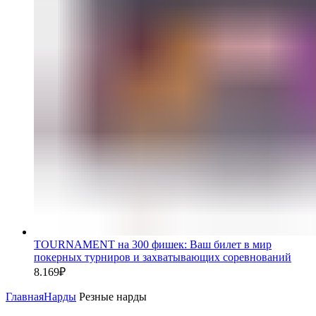
TOURNAMENT на 300 фишек: Ваш билет в мир
покерных турниров и захватывающих соревнований
8.169
₽
Главная
Нарды
Резные нарды