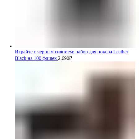
Играйте с черным сиянием: набор для покера Leather
Black на 100 фишек
2.690
₽