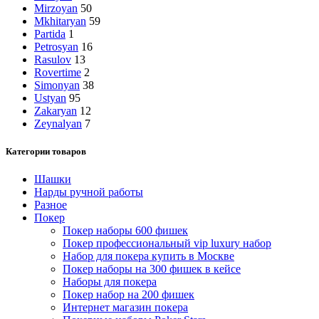
Mirzoyan
50
Mkhitaryan
59
Partida
1
Petrosyan
16
Rasulov
13
Rovertime
2
Simonyan
38
Ustyan
95
Zakaryan
12
Zeynalyan
7
Категории товаров
Шашки
Нарды ручной работы
Разное
Покер
Покер наборы 600 фишек
Покер профессиональный vip luxury набор
Набор для покера купить в Москве
Покер наборы на 300 фишек в кейсе
Наборы для покера
Покер набор на 200 фишек
Интернет магазин покера