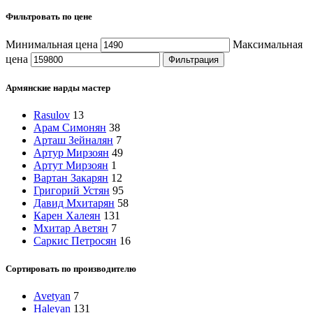
Фильтровать по цене
Минимальная цена
Максимальная
цена
Фильтрация
Армянские нарды мастер
Rasulov
13
Арам Симонян
38
Арташ Зейналян
7
Артур Мирзоян
49
Артут Мирзоян
1
Вартан Закарян
12
Григорий Устян
95
Давид Мхитарян
58
Карен Халеян
131
Мхитар Аветян
7
Саркис Петросян
16
Сортировать по производителю
Avetyan
7
Haleyan
131