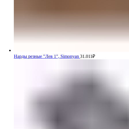
Нарды резные "Лев 1", Simonyan
31.011
₽