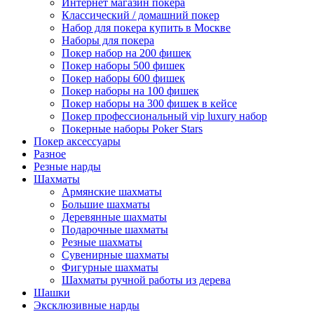
Интернет магазин покера
Классический / домашний покер
Набор для покера купить в Москве
Наборы для покера
Покер набор на 200 фишек
Покер наборы 500 фишек
Покер наборы 600 фишек
Покер наборы на 100 фишек
Покер наборы на 300 фишек в кейсе
Покер профессиональный vip luxury набор
Покерные наборы Poker Stars
Покер аксессуары
Разное
Резные нарды
Шахматы
Армянские шахматы
Большие шахматы
Деревянные шахматы
Подарочные шахматы
Резные шахматы
Сувенирные шахматы
Фигурные шахматы
Шахматы ручной работы из дерева
Шашки
Эксклюзивные нарды