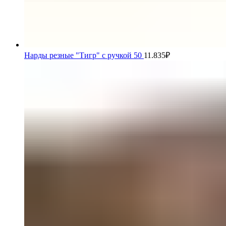
Нарды резные "Тигр" с ручкой 50
11.835
₽