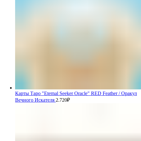
Карты Таро "Eternal Seeker Oracle" RED Feather / Оракул
Вечного Искателя
2.720
₽