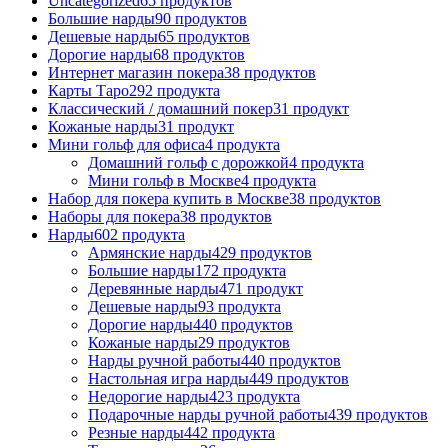
Uncategorized
65
продуктов
Большие нарды
90
продуктов
Дешевые нарды
65
продуктов
Дорогие нарды
68
продуктов
Интернет магазин покера
38
продуктов
Карты Таро
292
продукта
Классический / домашний покер
31
продукт
Кожаные нарды
31
продукт
Мини гольф для офиса
4
продукта
Домашний гольф с дорожкой
4
продукта
Мини гольф в Москве
4
продукта
Набор для покера купить в Москве
38
продуктов
Наборы для покера
38
продуктов
Нарды
602
продукта
Армянские нарды
429
продуктов
Большие нарды
172
продукта
Деревянные нарды
471
продукт
Дешевые нарды
93
продукта
Дорогие нарды
440
продуктов
Кожаные нарды
29
продуктов
Нарды ручной работы
440
продуктов
Настольная игра нарды
449
продуктов
Недорогие нарды
423
продукта
Подарочные нарды ручной работы
439
продуктов
Резные нарды
442
продукта