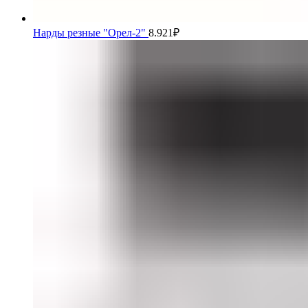
Нарды резные "Орел-2"
8.921
₽