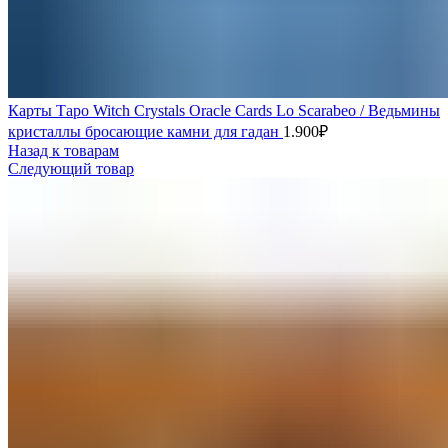
Карты Таро Witch Crystals Oracle Cards Lo Scarabeo / Ведьмины
кристаллы бросающие камни для гадан
1.900
₽
Назад к товарам
Следующий товар