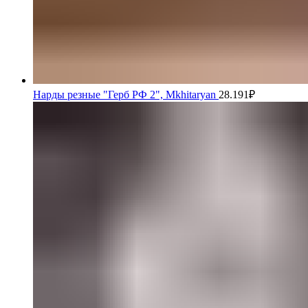
Нарды резные "Герб РФ 2", Mkhitaryan
28.191
₽