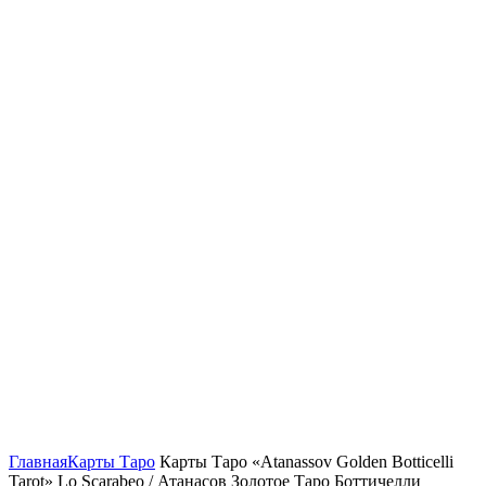
Нажмите, чтобы увеличить
Главная
Карты Таро
Карты Таро «Atanassov Golden Botticelli
Tarot» Lo Scarabeo / Атанасов Золотое Таро Боттичелли