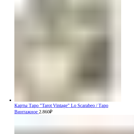
Карты Таро "Tarot Vintage" Lo Scarabeo / Таро
Винтажное
2.860
₽