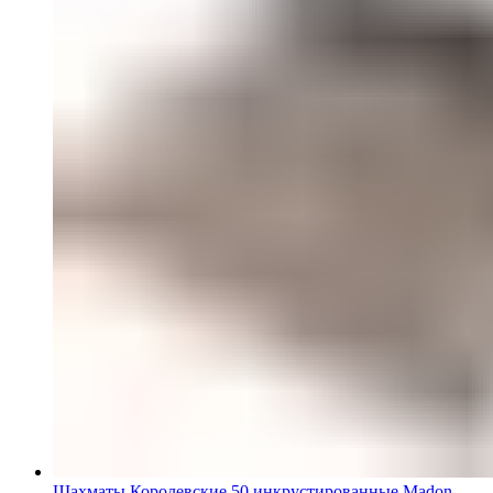
Шахматы Королевские 50 инкрустированные Madon