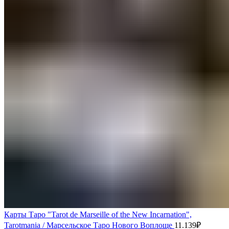
Карты Таро "Tarot de Marseille of the New Incarnation",
Tarotmania / Марсельское Таро Нового Воплоще
11.139
₽