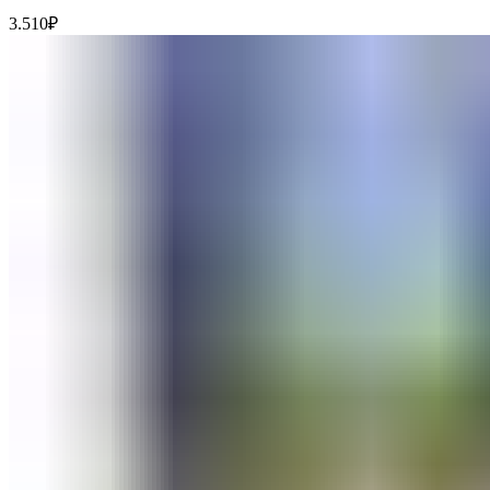
3.510
₽