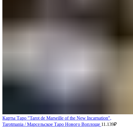
Карты Таро "Tarot de Marseille of the New Incarnation",
Tarotmania / Марсельское Таро Нового Воплоще
11.139
₽