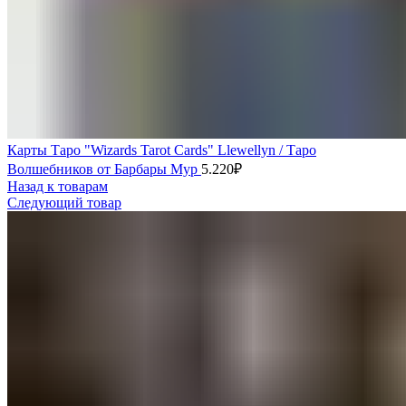
Карты Таро "Wizards Tarot Cards" Llewellyn / Таро
Волшебников от Барбары Мур
5.220
₽
Назад к товарам
Следующий товар