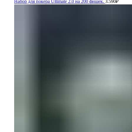
Набор для покера Ultimate 2.0 на 200 фишек.
3.590
₽