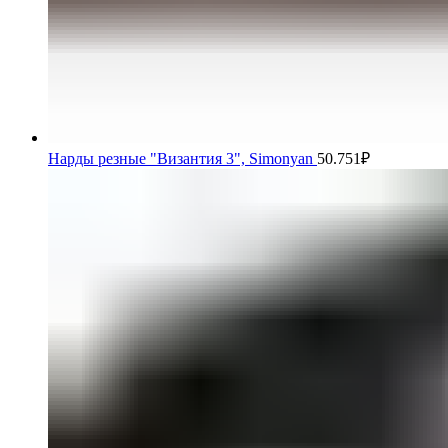
Нарды резные "Византия 3", Simonyan
50.751
₽