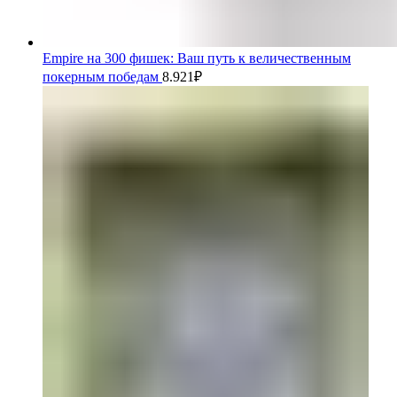
Empire на 300 фишек: Ваш путь к величественным
покерным победам
8.921
₽