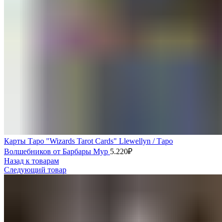
Карты Таро "Wizards Tarot Cards" Llewellyn / Таро
Волшебников от Барбары Мур
5.220
₽
Назад к товарам
Следующий товар