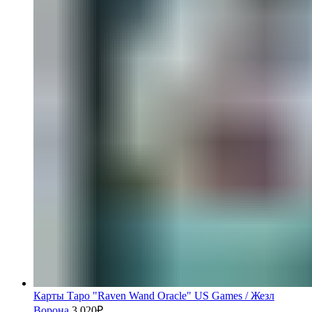
Карты Таро "Raven Wand Oracle" US Games / Жезл
Ворона
3.020
₽