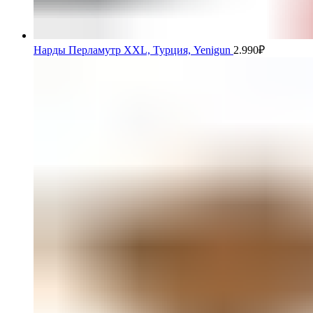
Нарды Перламутр XXL, Турция, Yenigun
2.990
₽