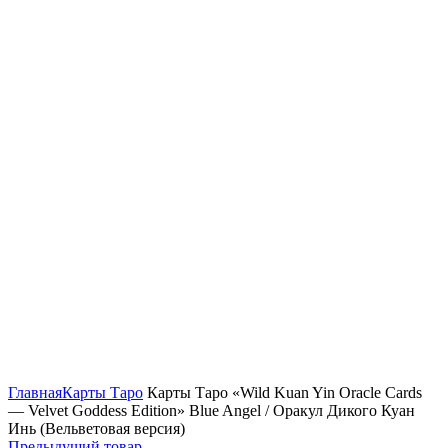
Нажмите, чтобы увеличить
Главная
Карты Таро
Карты Таро «Wild Kuan Yin Oracle Cards
— Velvet Goddess Edition» Blue Angel / Оракул Дикого Куан
Инь (Вельветовая версия)
Предыдущий товар