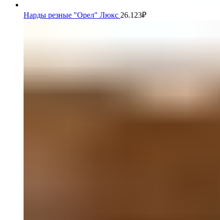
Нарды резные "Орел" Люкс
26.123
₽