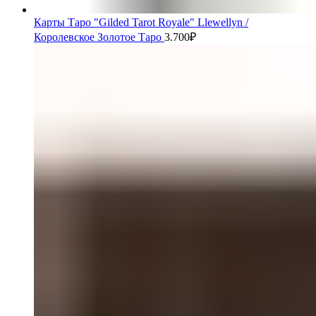
Карты Таро "Gilded Tarot Royale" Llewellyn /
Королевское Золотое Таро
3.700
₽