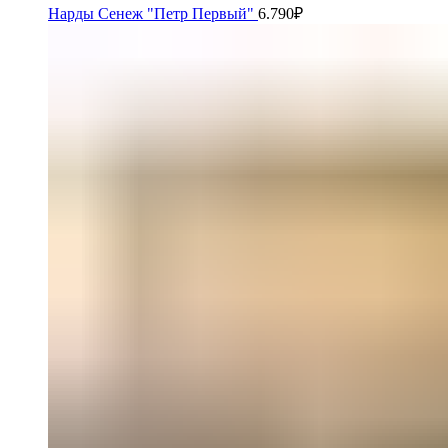
Нарды Сенеж "Петр Первый"
6.790
₽