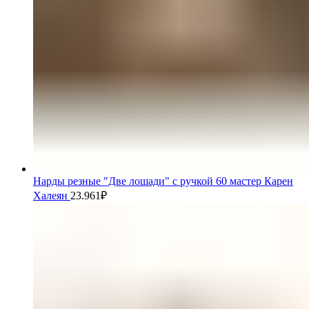
Нарды резные "Две лошади" с ручкой 60 мастер Карен
Халеян
23.961
₽