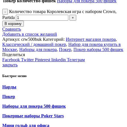
Покер количество фишек
Наборы для покера 500 фишек
Количество товара Королевская игра с набором Crown,
Partida
В корзину
Сравнить
Добавить в список желаний
Артикул:
crw500buk
Категорий:
Интернет магазин покера
,
Классический / домашний покер
,
Набор для покера купить в
Москве
,
Наборы для покера
,
Покер
,
Покер наборы 500 фишек
Поделиться
Facebook
Twitter
Pinterest
linkedin
Телеграм
закрыть
Быстрое меню
Нарды
Покер
Наборы для покера 500 фишек
Покерные наборы Poker Stars
Мини гольф для офиса