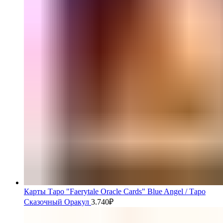
Карты Таро "Faerytale Oracle Cards" Blue Angel / Таро
Сказочный Оракул
3.740
₽