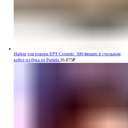
Набор для покера EPT Ceramic: 300 фишек в стильном
кейсе из бука от Partida
26.875
₽