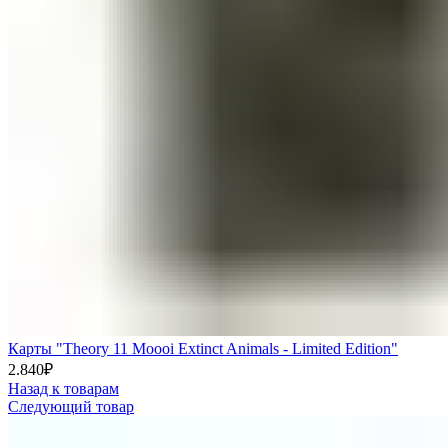
Карты "Theory 11 Moooi Extinct Animals - Limited Edition"
2.840
₽
Назад к товарам
Следующий товар