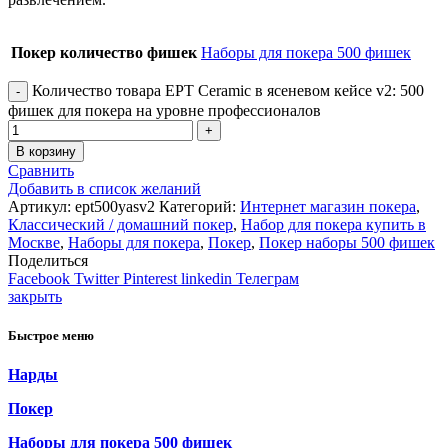
Покер количество фишек
Наборы для покера 500 фишек
Количество товара EPT Ceramic в ясеневом кейсе v2: 500
фишек для покера на уровне профессионалов
В корзину
Сравнить
Добавить в список желаний
Артикул:
ept500yasv2
Категорий:
Интернет магазин покера
,
Классический / домашний покер
,
Набор для покера купить в
Москве
,
Наборы для покера
,
Покер
,
Покер наборы 500 фишек
Поделиться
Facebook
Twitter
Pinterest
linkedin
Телеграм
закрыть
Быстрое меню
Нарды
Покер
Наборы для покера 500 фишек