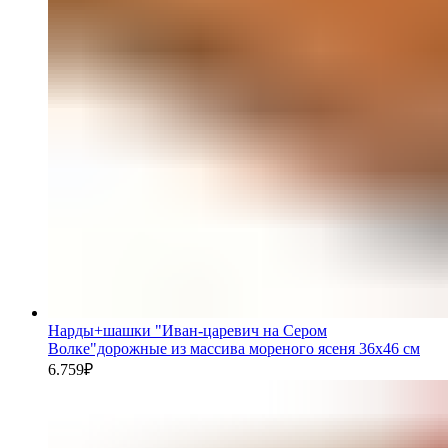
Нарды+шашки "Иван-царевич на Сером
Волке"дорожные из массива мореного ясеня 36x46 см
6.759
₽