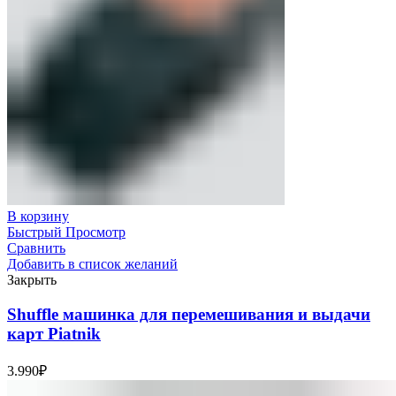
В корзину
Быстрый Просмотр
Сравнить
Добавить в список желаний
Закрыть
Shuffle машинка для перемешивания и выдачи
карт Piatnik
3.990
₽