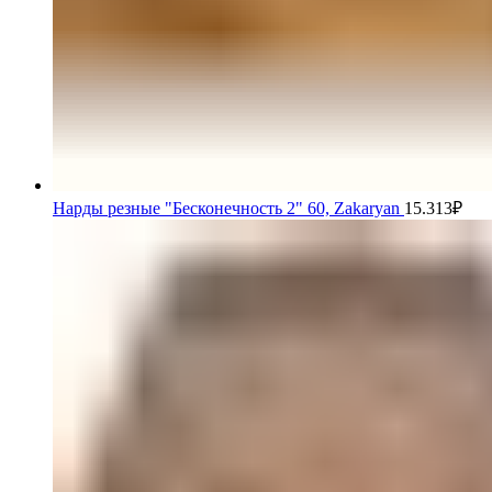
Нарды резные "Бесконечность 2" 60, Zakaryan
15.313
₽