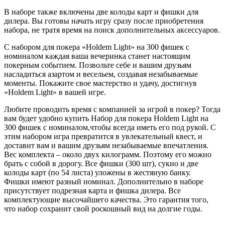
В наборе также включены две колоды карт и фишки для
дилера. Вы готовы начать игру сразу после приобретения
набора, не тратя время на поиск дополнительных аксессуаров.
С набором для покера «Holdem Light» на 300 фишек с
номиналом каждая ваша вечеринка станет настоящим
покерным событием. Позвольте себе и вашим друзьям
насладиться азартом и весельем, создавая незабываемые
моменты. Покажите свое мастерство и удачу, достигнув
«Holdem Light» в вашей игре.
Любите проводить время с компанией за игрой в покер? Тогда
вам будет удобно купить Набор для покера Holdem Light на
300 фишек с номиналом,чтобы всегда иметь его под рукой. С
этим набором игра превратится в увлекательный квест, и
доставит вам и вашим друзьям незабываемые впечатления.
Вес комплекта – около двух килограмм. Поэтому его можно
брать с собой в дорогу. Все фишки (300 шт), сукно и две
колоды карт (по 54 листа) уложены в жестяную банку.
Фишки имеют разный номинал. Дополнительно в наборе
присутствует подрезная карта и фишка дилера. Все
комплектующие высочайшего качества. Это гарантия того,
что набор сохранит свой роскошный вид на долгие годы.