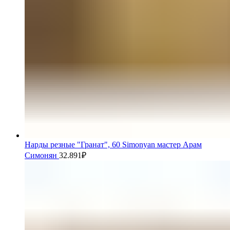
Нарды резные "Гранат", 60 Simonyan мастер Арам
Симонян
32.891
₽