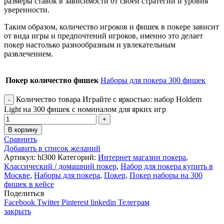
размеры ставок в зависимости от своей стратегии и уровня
уверенности.
Таким образом, количество игроков и фишек в покере зависит
от вида игры и предпочтений игроков, именно это делает
покер настолько разнообразным и увлекательным
развлечением.
Покер количество фишек
Наборы для покера 300 фишек
Количество товара Играйте с яркостью: набор Holdem
Light на 300 фишек с номиналом для ярких игр
В корзину
Сравнить
Добавить в список желаний
Артикул:
hl300
Категорий:
Интернет магазин покера
,
Классический / домашний покер
,
Набор для покера купить в
Москве
,
Наборы для покера
,
Покер
,
Покер наборы на 300
фишек в кейсе
Поделиться
Facebook
Twitter
Pinterest
linkedin
Телеграм
закрыть