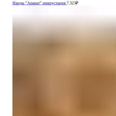
Нарды "Арарат" инкрустация
7.323
₽