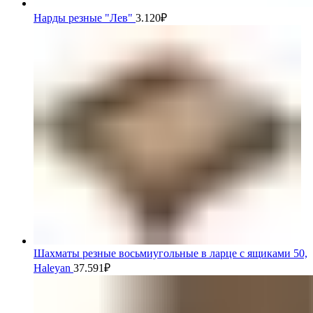
Нарды резные "Лев"
3.120
₽
Шахматы резные восьмиугольные в ларце с ящиками 50,
Haleyan
37.591
₽