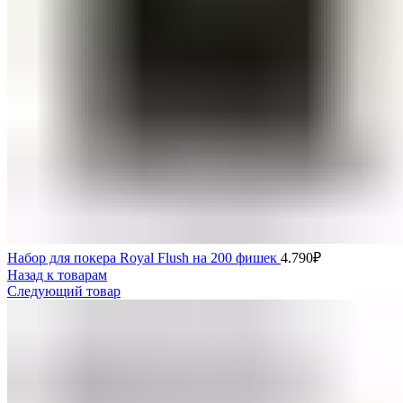
Набор для покера Royal Flush на 200 фишек
4.790
₽
Назад к товарам
Следующий товар