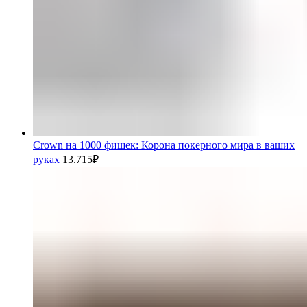
Crown на 1000 фишек: Корона покерного мира в ваших
руках
13.715
₽