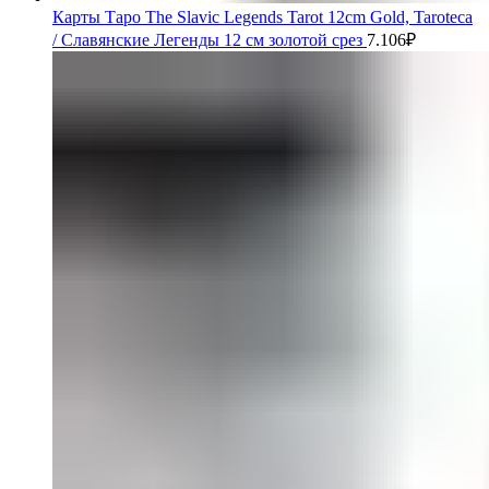
Карты Таро The Slavic Legends Tarot 12cm Gold, Taroteca
/ Славянские Легенды 12 см золотой срез
7.106
₽