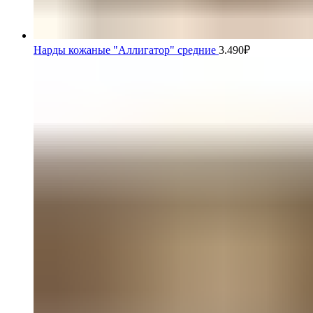
Нарды кожаные "Аллигатор" средние
3.490
₽