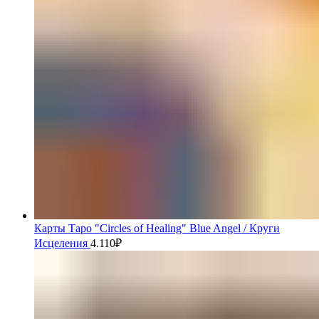
Карты Таро "Circles of Healing" Blue Angel / Круги
Исцеления
4.110
₽