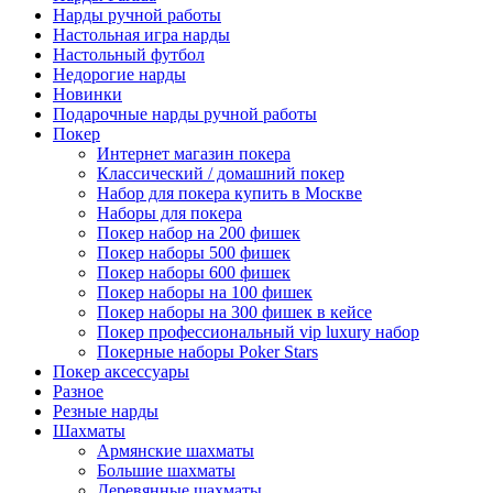
Нарды ручной работы
Настольная игра нарды
Настольный футбол
Недорогие нарды
Новинки
Подарочные нарды ручной работы
Покер
Интернет магазин покера
Классический / домашний покер
Набор для покера купить в Москве
Наборы для покера
Покер набор на 200 фишек
Покер наборы 500 фишек
Покер наборы 600 фишек
Покер наборы на 100 фишек
Покер наборы на 300 фишек в кейсе
Покер профессиональный vip luxury набор
Покерные наборы Poker Stars
Покер аксессуары
Разное
Резные нарды
Шахматы
Армянские шахматы
Большие шахматы
Деревянные шахматы