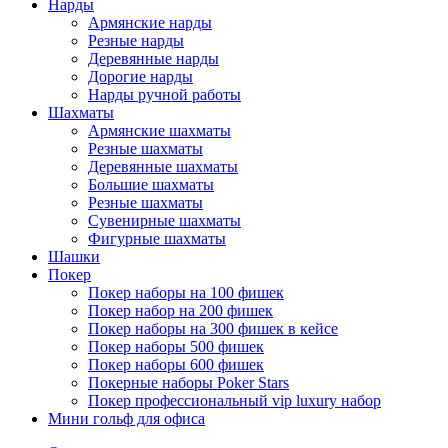
Нарды
Армянские нарды
Резные нарды
Деревянные нарды
Дорогие нарды
Нарды ручной работы
Шахматы
Армянские шахматы
Резные шахматы
Деревянные шахматы
Большие шахматы
Резные шахматы
Сувенирные шахматы
Фигурные шахматы
Шашки
Покер
Покер наборы на 100 фишек
Покер набор на 200 фишек
Покер наборы на 300 фишек в кейсе
Покер наборы 500 фишек
Покер наборы 600 фишек
Покерные наборы Poker Stars
Покер профессиональный vip luxury набор
Мини гольф для офиса