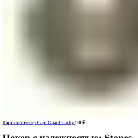
Карт-протектор Card Guard Lucky
590
₽
Покер с надежностью: Stones