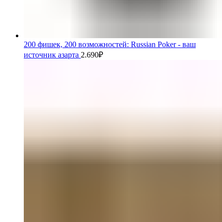
200 фишек, 200 возможностей: Russian Poker - ваш
источник азарта
2.690
₽