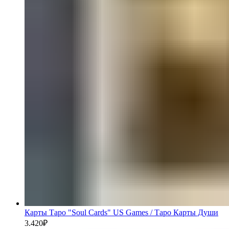
Карты Таро "Soul Cards" US Games / Таро Карты Души
3.420
₽