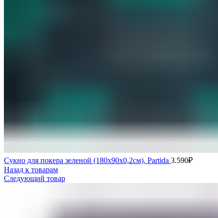
Сукно для покера зеленой (180х90х0,2см), Partida
3.590
₽
Назад к товарам
Следующий товар