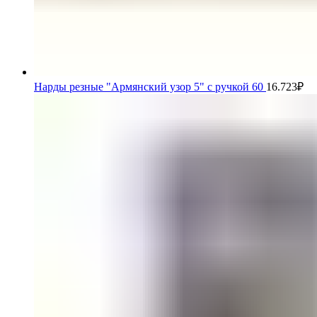
Нарды резные "Армянский узор 5" с ручкой 60
16.723
₽