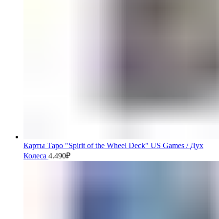
Карты Таро "Spirit of the Wheel Deck" US Games / Дух
Колеса
4.490
₽