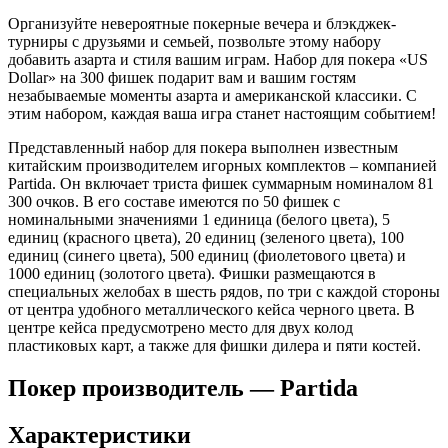
Организуйте невероятные покерные вечера и блэкджек-
турниры с друзьями и семьей, позвольте этому набору
добавить азарта и стиля вашим играм. Набор для покера «US
Dollar» на 300 фишек подарит вам и вашим гостям
незабываемые моменты азарта и американской классики. С
этим набором, каждая ваша игра станет настоящим событием!
Представленный набор для покера выполнен известным
китайским производителем игорных комплектов – компанией
Partida. Он включает триста фишек суммарным номиналом 81
300 очков. В его составе имеются по 50 фишек с
номинальными значениями 1 единица (белого цвета), 5
единиц (красного цвета), 20 единиц (зеленого цвета), 100
единиц (синего цвета), 500 единиц (фиолетового цвета) и
1000 единиц (золотого цвета). Фишки размещаются в
специальных желобах в шесть рядов, по три с каждой стороны
от центра удобного металлического кейса черного цвета. В
центре кейса предусмотрено место для двух колод
пластиковых карт, а также для фишки дилера и пяти костей.
Покер производитель — Partida
Характеристики