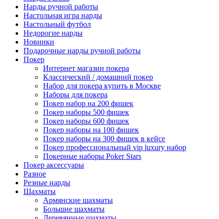
Нарды ручной работы
Настольная игра нарды
Настольный футбол
Недорогие нарды
Новинки
Подарочные нарды ручной работы
Покер
Интернет магазин покера
Классический / домашний покер
Набор для покера купить в Москве
Наборы для покера
Покер набор на 200 фишек
Покер наборы 500 фишек
Покер наборы 600 фишек
Покер наборы на 100 фишек
Покер наборы на 300 фишек в кейсе
Покер профессиональный vip luxury набор
Покерные наборы Poker Stars
Покер аксессуары
Разное
Резные нарды
Шахматы
Армянские шахматы
Большие шахматы
Деревянные шахматы