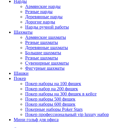
Нарды
Армянские нарды
Резные нарды
Деревянные нарды
Дорогие нарды
Нарды ручной работы
Шахматы
Армянские шахматы
Резные шахматы
Деревянные шахматы
Большие шахматы
Резные шахматы
Сувенирные шахматы
Фигурные шахматы
Шашки
Покер
Покер наборы на 100 фишек
Покер набор на 200 фишек
Покер наборы на 300 фишек в кейсе
Покер наборы 500 фишек
Покер наборы 600 фишек
Покерные наборы Poker Stars
Покер профессиональный vip luxury набор
Мини гольф для офиса