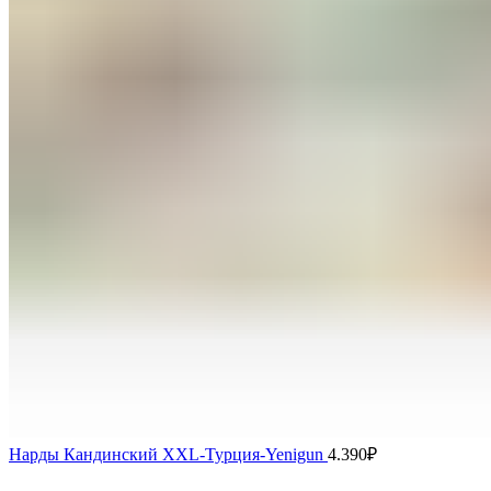
Нарды Кандинский XXL-Турция-Yenigun
4.390
₽