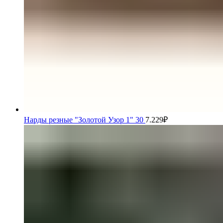
Нарды резные "Золотой Узор 1" 30
7.229
₽