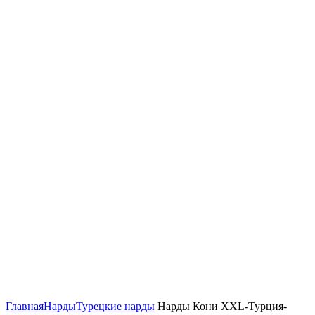
Нажмите, чтобы увеличить
Главная
Нарды
Турецкие нарды
Нарды Кони XXL-Турция-