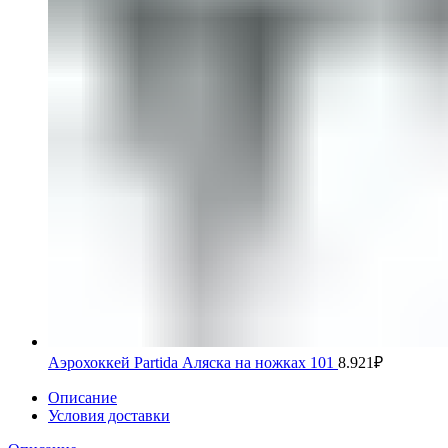
Аэрохоккей Partida Аляска на ножках 101
8.921
₽
Описание
Условия доставки