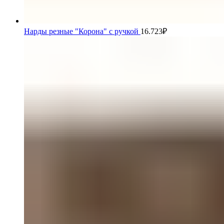
Нарды резные "Корона" с ручкой
16.723
₽