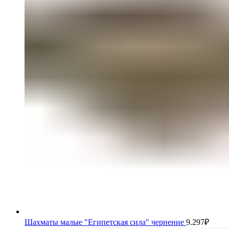
Шахматы малые "Египетская сила" чернение
9.297
₽