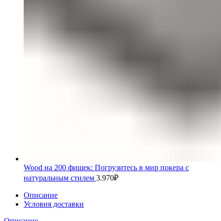
Wood на 200 фишек: Погрузитесь в мир покера с
натуральным стилем
3.970
₽
Описание
Условия доставки
Описание