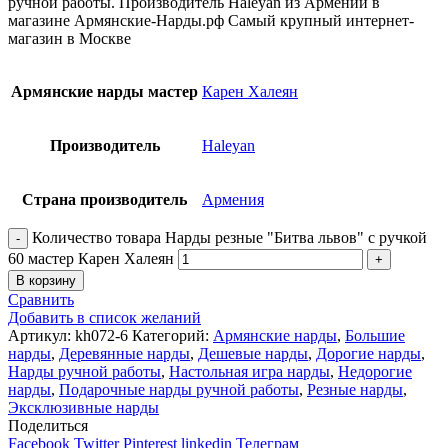
ручной работы. Производитель Haleyan из Армении в
магазине Армянские-Нарды.рф Самый крупный интернет-
магазин в Москве
Армянские нарды мастер
Карен Халеян
Производитель
Haleyan
Страна производитель
Армения
Количество товара Нарды резные "Битва львов" с ручкой
60 мастер Карен Халеян
В корзину
Сравнить
Добавить в список желаний
Артикул:
kh072-6
Категорий:
Армянские нарды
,
Большие
нарды
,
Деревянные нарды
,
Дешевые нарды
,
Дорогие нарды
,
Нарды ручной работы
,
Настольная игра нарды
,
Недорогие
нарды
,
Подарочные нарды ручной работы
,
Резные нарды
,
Эксклюзивные нарды
Поделиться
Facebook
Twitter
Pinterest
linkedin
Телеграм