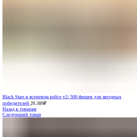
Black Stars в ясеневом кейсе v2: 500 фишек для звездных
победителей
20.389
₽
Назад к товарам
Следующий товар