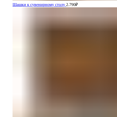
Шашки к сувенирному столу
2.790
₽