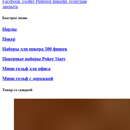
Facebook
Twitter
Pinterest
linkedin
Телеграм
закрыть
Быстрое меню
Нарды
Покер
Наборы для покера 500 фишек
Покерные наборы Poker Stars
Мини гольф для офиса
Мини гольф с дорожкой
Товар со скидкой