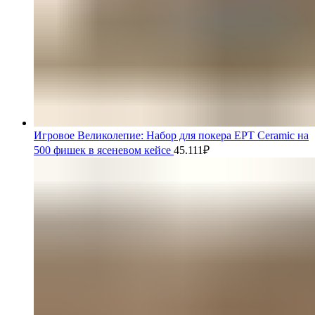
Игровое Великолепие: Набор для покера EPT Ceramic на
500 фишек в ясеневом кейсе
45.111
₽