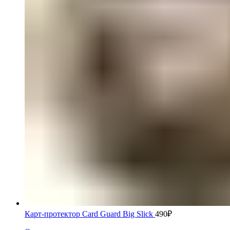
Карт-протектор Card Guard Big Slick
490
₽