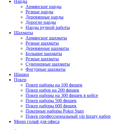
Нарды
Армянские нарды
Резные нарды
Деревянные нарды
Дорогие нарды
Нарды ручной работы
Шахматы
Армянские шахматы
Резные шахматы
Деревянные шахматы
Большие шахматы
Резные шахматы
Сувенирные шахматы
Фигурные шахматы
Шашки
Покер
Покер наборы на 100 фишек
Покер набор на 200 фишек
Покер наборы на 300 фишек в кейсе
Покер наборы 500 фишек
Покер наборы 600 фишек
Покерные наборы Poker Stars
Покер профессиональный vip luxury набор
Мини гольф для офиса