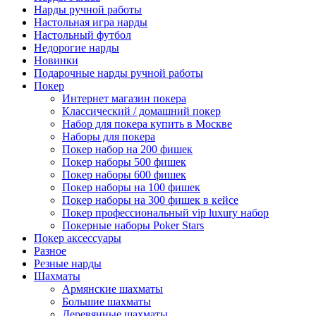
Нарды ручной работы
Настольная игра нарды
Настольный футбол
Недорогие нарды
Новинки
Подарочные нарды ручной работы
Покер
Интернет магазин покера
Классический / домашний покер
Набор для покера купить в Москве
Наборы для покера
Покер набор на 200 фишек
Покер наборы 500 фишек
Покер наборы 600 фишек
Покер наборы на 100 фишек
Покер наборы на 300 фишек в кейсе
Покер профессиональный vip luxury набор
Покерные наборы Poker Stars
Покер аксессуары
Разное
Резные нарды
Шахматы
Армянские шахматы
Большие шахматы
Деревянные шахматы