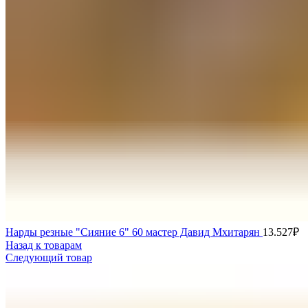
Нарды резные "Сияние 6" 60 мастер Давид Мхитарян
13.527
₽
Назад к товарам
Следующий товар