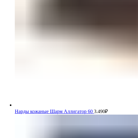
Нарды кожаные Шарм Аллигатор 60
3.490
₽