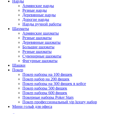
Нарды
Армянские нарды
Резные нарды
Деревянные нарды
Дорогие нарды
Нарды ручной работы
Шахматы
Армянские шахматы
Резные шахматы
Деревянные шахматы
Большие шахматы
Резные шахматы
Сувенирные шахматы
Фигурные шахматы
Шашки
Покер
Покер наборы на 100 фишек
Покер набор на 200 фишек
Покер наборы на 300 фишек в кейсе
Покер наборы 500 фишек
Покер наборы 600 фишек
Покерные наборы Poker Stars
Покер профессиональный vip luxury набор
Мини гольф для офиса