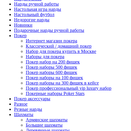
Нарды ручной работы
Настольная игра нарды
Настольный футбол
Недорогие нарды
Новинки
Подарочные нарды ручной работы
Покер
Интернет магазин покера
Классический / домашний покер
Набор для покера купить в Москве
Наборы для покера
Покер набор на 200 фишек
Покер наборы 500 фишек
Покер наборы 600 фишек
Покер наборы на 100 фишек
Покер наборы на 300 фишек в кейсе
Покер профессиональный vip luxury набор
Покерные наборы Poker Stars
Покер аксессуары
Разное
Резные нарды
Шахматы
Армянские шахматы
Большие шахматы
Деревянные шахматы