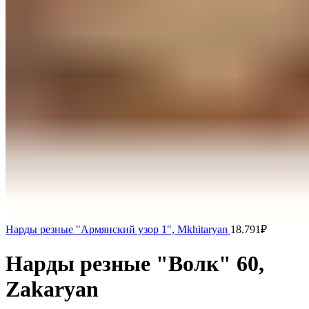
Нарды резные "Армянский узор 1", Mkhitaryan
18.791
₽
Нарды резные "Волк" 60,
Zakaryan