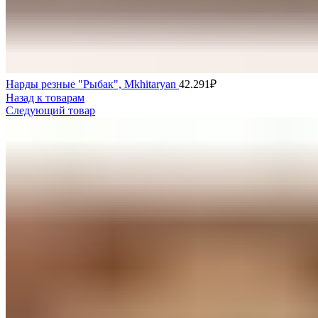
Нарды резные "Рыбак", Mkhitaryan
42.291
₽
Назад к товарам
Следующий товар