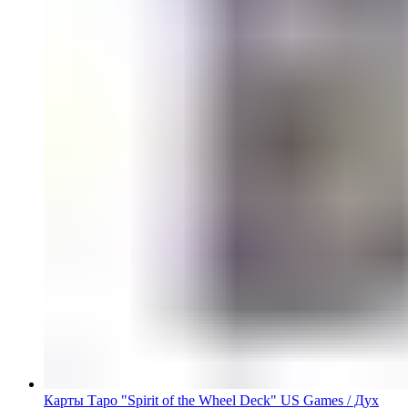
Карты Таро "Spirit of the Wheel Deck" US Games / Дух