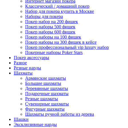
Интернет магазин покера
Классический / домашний покер
Набор для покера купить в Москве
Наборы для покера
Покер набор на 200 фишек
Покер наборы 500 фишек
Покер наборы 600 фишек
Покер наборы на 100 фишек
Покер наборы на 300 фишек в кейсе
Покер профессиональный vip luxury набор
Покерные наборы Poker Stars
Покер аксессуары
Разное
Резные нарды
Шахматы
Армянские шахматы
Большие шахматы
Деревянные шахматы
Подарочные шахматы
Резные шахматы
Сувенирные шахматы
Фигурные шахматы
Шахматы ручной работы из дерева
Шашки
Эксклюзивные нарды