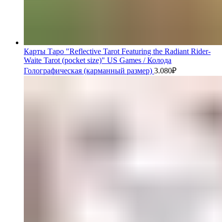
Карты Таро "Reflective Tarot Featuring the Radiant Rider-
Waite Tarot (pocket size)" US Games / Колода
Голографическая (карманный размер)
3.080
₽