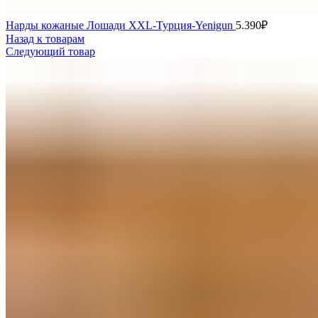
Нарды кожаные Лошади XXL-Турция-Yenigun
5.390
₽
Назад к товарам
Следующий товар