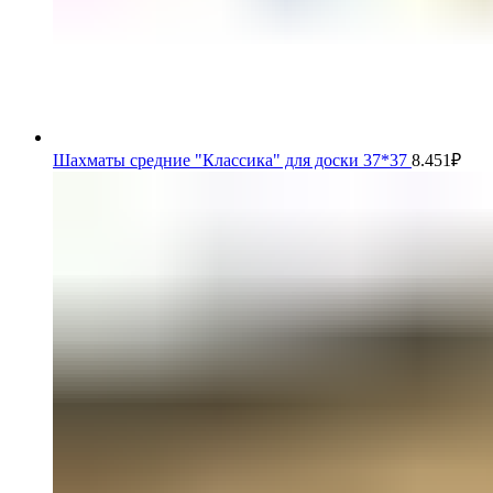
Шахматы средние "Классика" для доски 37*37
8.451
₽