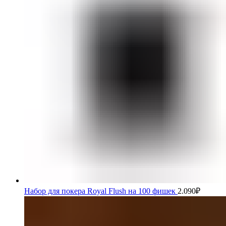
Набор для покера Royal Flush на 100 фишек
2.090
₽