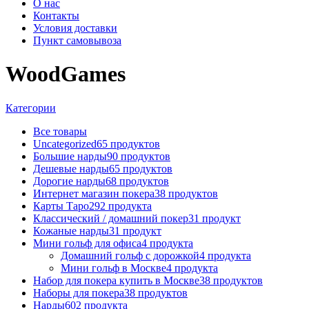
О нас
Контакты
Условия доставки
Пункт самовывоза
WoodGames
Категории
Все
товары
Uncategorized
65
продуктов
Большие нарды
90
продуктов
Дешевые нарды
65
продуктов
Дорогие нарды
68
продуктов
Интернет магазин покера
38
продуктов
Карты Таро
292
продукта
Классический / домашний покер
31
продукт
Кожаные нарды
31
продукт
Мини гольф для офиса
4
продукта
Домашний гольф с дорожкой
4
продукта
Мини гольф в Москве
4
продукта
Набор для покера купить в Москве
38
продуктов
Наборы для покера
38
продуктов
Нарды
602
продукта