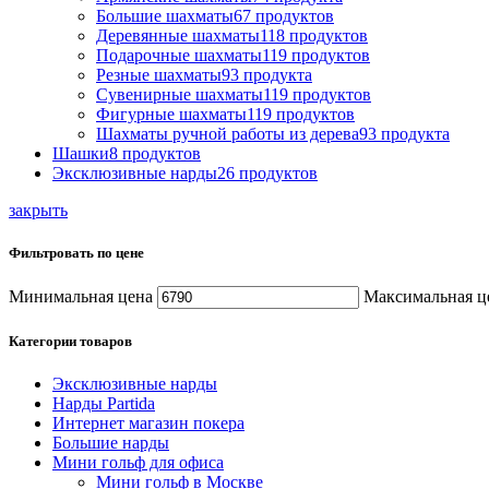
Большие шахматы
67
продуктов
Деревянные шахматы
118
продуктов
Подарочные шахматы
119
продуктов
Резные шахматы
93
продукта
Сувенирные шахматы
119
продуктов
Фигурные шахматы
119
продуктов
Шахматы ручной работы из дерева
93
продукта
Шашки
8
продуктов
Эксклюзивные нарды
26
продуктов
закрыть
Фильтровать по цене
Минимальная цена
Максимальная ц
Категории товаров
Эксклюзивные нарды
Нарды Partida
Интернет магазин покера
Большие нарды
Мини гольф для офиса
Мини гольф в Москве