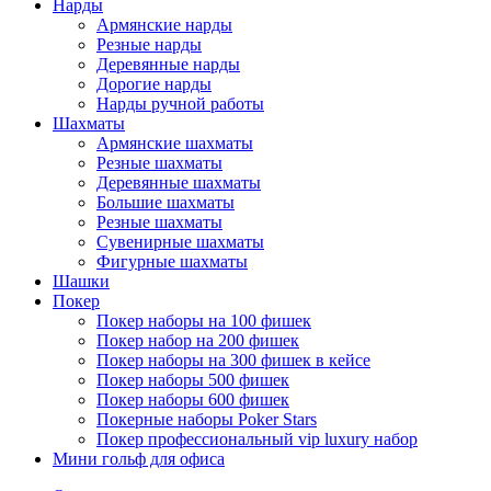
Нарды
Армянские нарды
Резные нарды
Деревянные нарды
Дорогие нарды
Нарды ручной работы
Шахматы
Армянские шахматы
Резные шахматы
Деревянные шахматы
Большие шахматы
Резные шахматы
Сувенирные шахматы
Фигурные шахматы
Шашки
Покер
Покер наборы на 100 фишек
Покер набор на 200 фишек
Покер наборы на 300 фишек в кейсе
Покер наборы 500 фишек
Покер наборы 600 фишек
Покерные наборы Poker Stars
Покер профессиональный vip luxury набор
Мини гольф для офиса