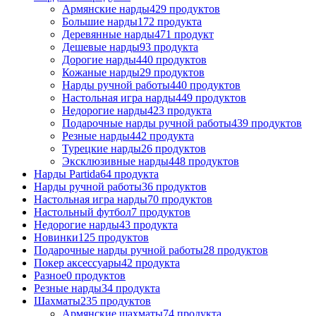
Армянские нарды
429
продуктов
Большие нарды
172
продукта
Деревянные нарды
471
продукт
Дешевые нарды
93
продукта
Дорогие нарды
440
продуктов
Кожаные нарды
29
продуктов
Нарды ручной работы
440
продуктов
Настольная игра нарды
449
продуктов
Недорогие нарды
423
продукта
Подарочные нарды ручной работы
439
продуктов
Резные нарды
442
продукта
Турецкие нарды
26
продуктов
Эксклюзивные нарды
448
продуктов
Нарды Partida
64
продукта
Нарды ручной работы
36
продуктов
Настольная игра нарды
70
продуктов
Настольный футбол
7
продуктов
Недорогие нарды
43
продукта
Новинки
125
продуктов
Подарочные нарды ручной работы
28
продуктов
Покер аксессуары
42
продукта
Разное
0
продуктов
Резные нарды
34
продукта
Шахматы
235
продуктов
Армянские шахматы
74
продукта