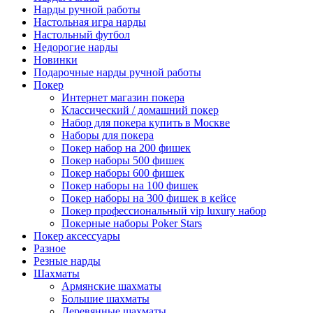
Нарды ручной работы
Настольная игра нарды
Настольный футбол
Недорогие нарды
Новинки
Подарочные нарды ручной работы
Покер
Интернет магазин покера
Классический / домашний покер
Набор для покера купить в Москве
Наборы для покера
Покер набор на 200 фишек
Покер наборы 500 фишек
Покер наборы 600 фишек
Покер наборы на 100 фишек
Покер наборы на 300 фишек в кейсе
Покер профессиональный vip luxury набор
Покерные наборы Poker Stars
Покер аксессуары
Разное
Резные нарды
Шахматы
Армянские шахматы
Большие шахматы
Деревянные шахматы