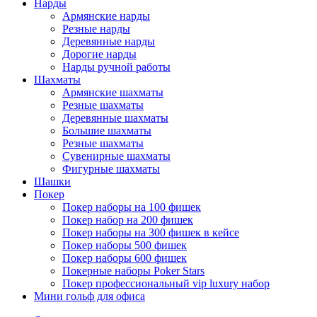
Нарды
Армянские нарды
Резные нарды
Деревянные нарды
Дорогие нарды
Нарды ручной работы
Шахматы
Армянские шахматы
Резные шахматы
Деревянные шахматы
Большие шахматы
Резные шахматы
Сувенирные шахматы
Фигурные шахматы
Шашки
Покер
Покер наборы на 100 фишек
Покер набор на 200 фишек
Покер наборы на 300 фишек в кейсе
Покер наборы 500 фишек
Покер наборы 600 фишек
Покерные наборы Poker Stars
Покер профессиональный vip luxury набор
Мини гольф для офиса