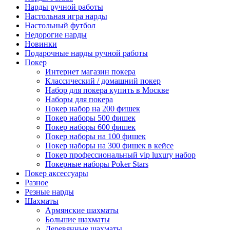
Нарды ручной работы
Настольная игра нарды
Настольный футбол
Недорогие нарды
Новинки
Подарочные нарды ручной работы
Покер
Интернет магазин покера
Классический / домашний покер
Набор для покера купить в Москве
Наборы для покера
Покер набор на 200 фишек
Покер наборы 500 фишек
Покер наборы 600 фишек
Покер наборы на 100 фишек
Покер наборы на 300 фишек в кейсе
Покер профессиональный vip luxury набор
Покерные наборы Poker Stars
Покер аксессуары
Разное
Резные нарды
Шахматы
Армянские шахматы
Большие шахматы
Деревянные шахматы