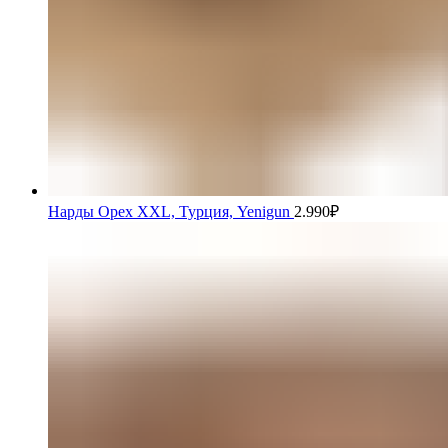
Нарды Орех XXL, Турция, Yenigun
2.990
₽