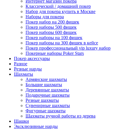
Интернет магазин покера
Классический / домашний покер
Набор для покера купить в Москве
Наборы для покера
Покер набор на 200 фишек
Покер наборы 500 фишек
Покер наборы 600 фишек
Покер наборы на 100 фишек
Покер наборы на 300 фишек в кейсе
Покер профессиональный vip luxury набор
Покерные наборы Poker Stars
Покер аксессуары
Разное
Резные нарды
Шахматы
Армянские шахматы
Большие шахматы
Деревянные шахматы
Подарочные шахматы
Резные шахматы
Сувенирные шахматы
Фигурные шахматы
Шахматы ручной работы из дерева
Шашки
Эксклюзивные нарды