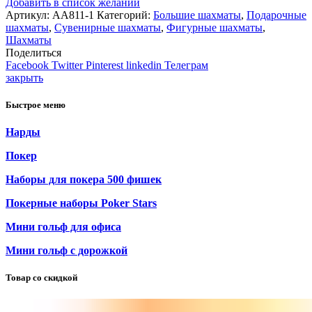
Добавить в список желаний
Артикул:
AA811-1
Категорий:
Большие шахматы
,
Подарочные
шахматы
,
Сувенирные шахматы
,
Фигурные шахматы
,
Шахматы
Поделиться
Facebook
Twitter
Pinterest
linkedin
Телеграм
закрыть
Быстрое меню
Нарды
Покер
Наборы для покера 500 фишек
Покерные наборы Poker Stars
Мини гольф для офиса
Мини гольф с дорожкой
Товар со скидкой