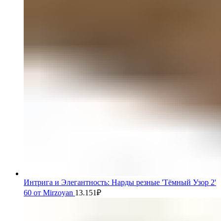
Интрига и Элегантность: Нарды резные 'Тёмный Узор 2'
60 от Mirzoyan
13.151
₽