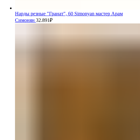
Нарды резные "Гранат", 60 Simonyan мастер Арам
Симонян
32.891
₽