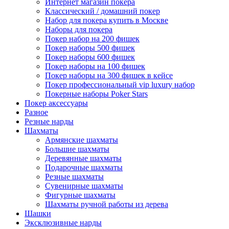
Интернет магазин покера
Классический / домашний покер
Набор для покера купить в Москве
Наборы для покера
Покер набор на 200 фишек
Покер наборы 500 фишек
Покер наборы 600 фишек
Покер наборы на 100 фишек
Покер наборы на 300 фишек в кейсе
Покер профессиональный vip luxury набор
Покерные наборы Poker Stars
Покер аксессуары
Разное
Резные нарды
Шахматы
Армянские шахматы
Большие шахматы
Деревянные шахматы
Подарочные шахматы
Резные шахматы
Сувенирные шахматы
Фигурные шахматы
Шахматы ручной работы из дерева
Шашки
Эксклюзивные нарды