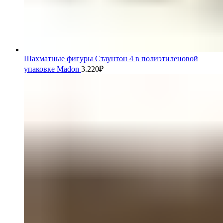
Шахматные фигуры Стаунтон 4 в полиэтиленовой
упаковке Madon
3.220
₽