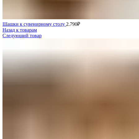
Шашки к сувенирному столу
2.790
₽
Назад к товарам
Следующий товар