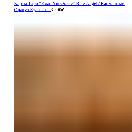
Карты Таро "Kuan Yin Oracle" Blue Angel / Карманный
Оракул Куан Инь
3.290
₽