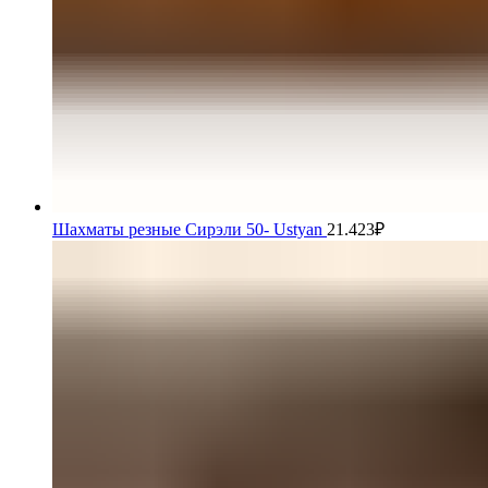
Шахматы резные Сирэли 50- Ustyan
21.423
₽