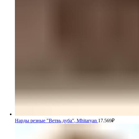
Нарды резные "Ветвь дуба", Mhitaryan
17.569
₽