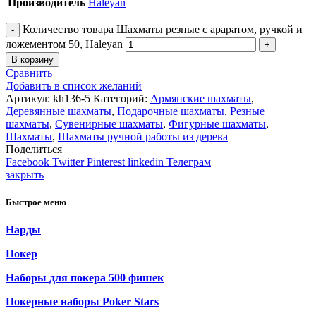
Производитель
Haleyan
Количество товара Шахматы резные с араратом, ручкой и
ложементом 50, Haleyan
В корзину
Сравнить
Добавить в список желаний
Артикул:
kh136-5
Категорий:
Армянские шахматы
,
Деревянные шахматы
,
Подарочные шахматы
,
Резные
шахматы
,
Сувенирные шахматы
,
Фигурные шахматы
,
Шахматы
,
Шахматы ручной работы из дерева
Поделиться
Facebook
Twitter
Pinterest
linkedin
Телеграм
закрыть
Быстрое меню
Нарды
Покер
Наборы для покера 500 фишек
Покерные наборы Poker Stars