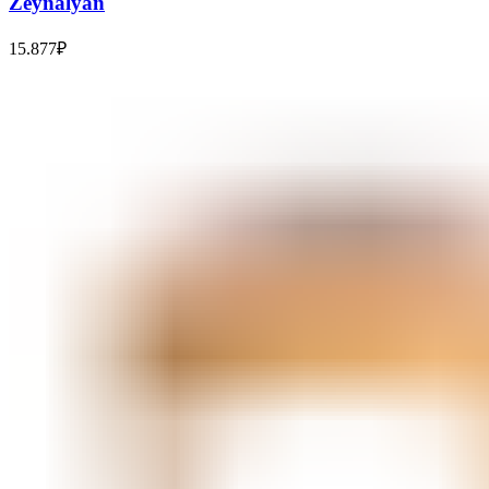
Zeynalyan
15.877
₽