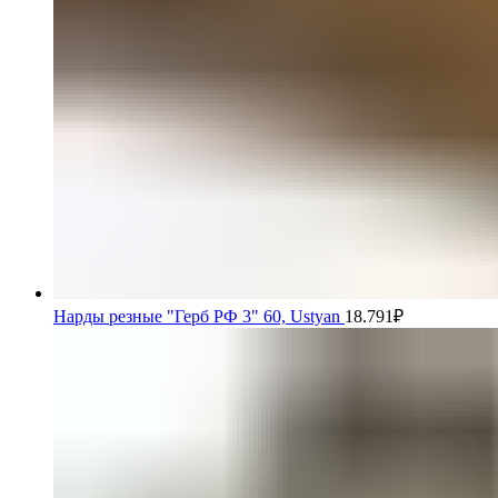
Нарды резные "Герб РФ 3" 60, Ustyan
18.791
₽