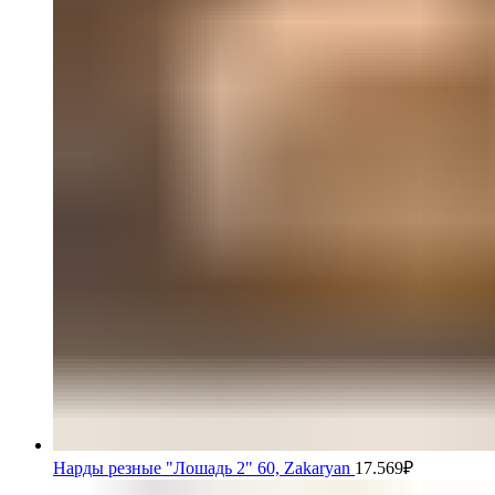
Нарды резные "Лошадь 2" 60, Zakaryan
17.569
₽