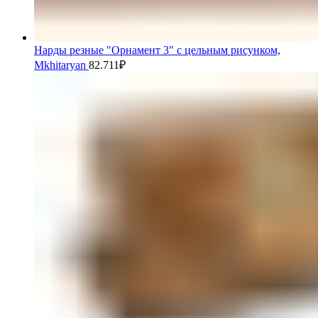
Нарды резные "Орнамент 3" с цельным рисунком,
Mkhitaryan
82.711
₽