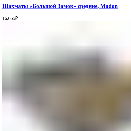
Шахматы «Большой Замок» средние, Madon
16.055
₽