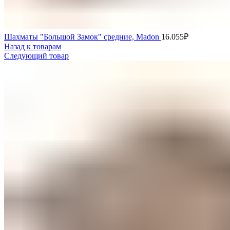
Шахматы "Большой Замок" средние, Madon
16.055
₽
Назад к товарам
Следующий товар