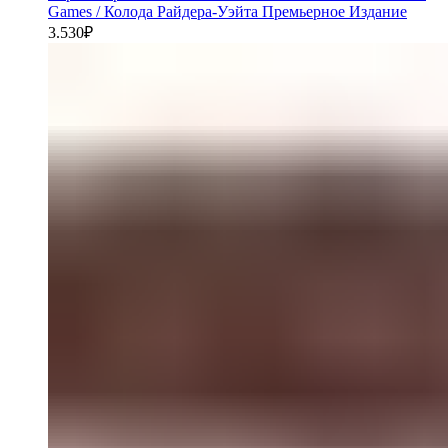
Games / Колода Райдера-Уэйта Премьерное Издание
3.530
₽