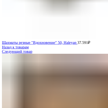
Шахматы резные "Вдохновение" 50, Haleyan
37.591
₽
Назад к товарам
Следующий товар