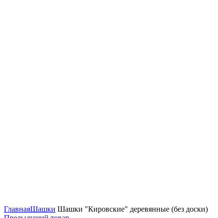
Нажмите, чтобы увеличить
Главная
Шашки
Шашки "Кировские" деревянные (без доски)
Предыдущий товар