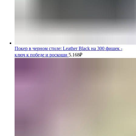
Покер в черном стиле: Leather Black на 300 фишек -
ключ к победе и роскоши
5.168
₽