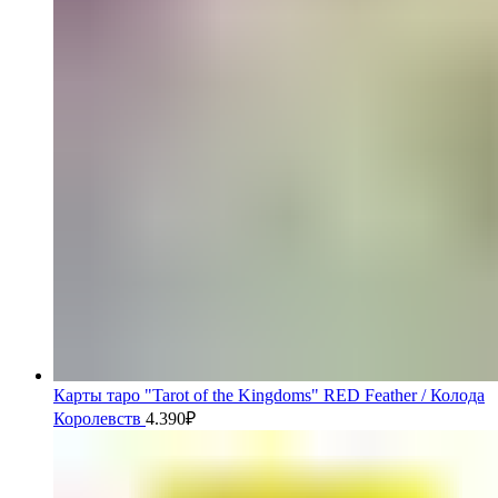
Карты таро "Tarot of the Kingdoms" RED Feather / Колода
Королевств
4.390
₽