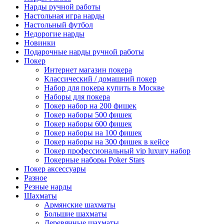
Нарды ручной работы
Настольная игра нарды
Настольный футбол
Недорогие нарды
Новинки
Подарочные нарды ручной работы
Покер
Интернет магазин покера
Классический / домашний покер
Набор для покера купить в Москве
Наборы для покера
Покер набор на 200 фишек
Покер наборы 500 фишек
Покер наборы 600 фишек
Покер наборы на 100 фишек
Покер наборы на 300 фишек в кейсе
Покер профессиональный vip luxury набор
Покерные наборы Poker Stars
Покер аксессуары
Разное
Резные нарды
Шахматы
Армянские шахматы
Большие шахматы
Деревянные шахматы