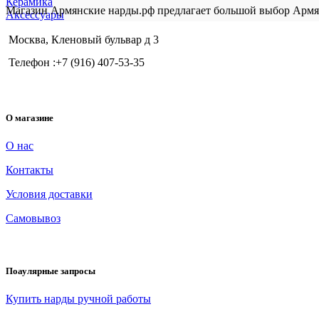
Керамика
Магазин Армянские нарды.рф предлагает большой выбор Армя
Аксессуары
Москва, Кленовый бульвар д 3
Телефон :+7 (916) 407-53-35
О магазине
О нас
Контакты
Условия доставки
Самовывоз
Поаулярные запросы
Купить нарды ручной работы