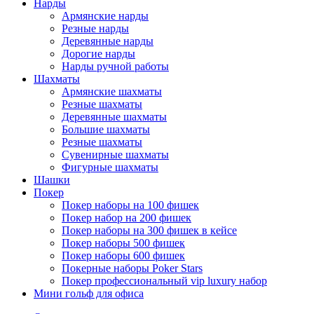
Нарды
Армянские нарды
Резные нарды
Деревянные нарды
Дорогие нарды
Нарды ручной работы
Шахматы
Армянские шахматы
Резные шахматы
Деревянные шахматы
Большие шахматы
Резные шахматы
Сувенирные шахматы
Фигурные шахматы
Шашки
Покер
Покер наборы на 100 фишек
Покер набор на 200 фишек
Покер наборы на 300 фишек в кейсе
Покер наборы 500 фишек
Покер наборы 600 фишек
Покерные наборы Poker Stars
Покер профессиональный vip luxury набор
Мини гольф для офиса