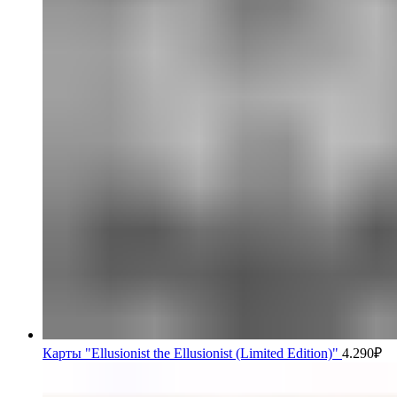
Карты "Ellusionist the Ellusionist (Limited Edition)"
4.290
₽