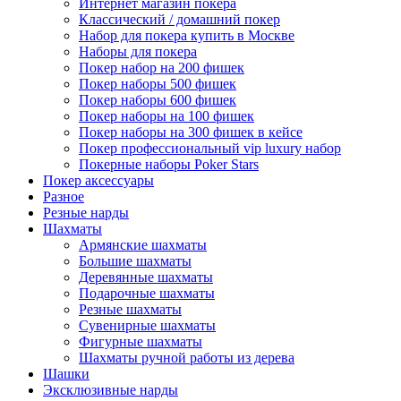
Интернет магазин покера
Классический / домашний покер
Набор для покера купить в Москве
Наборы для покера
Покер набор на 200 фишек
Покер наборы 500 фишек
Покер наборы 600 фишек
Покер наборы на 100 фишек
Покер наборы на 300 фишек в кейсе
Покер профессиональный vip luxury набор
Покерные наборы Poker Stars
Покер аксессуары
Разное
Резные нарды
Шахматы
Армянские шахматы
Большие шахматы
Деревянные шахматы
Подарочные шахматы
Резные шахматы
Сувенирные шахматы
Фигурные шахматы
Шахматы ручной работы из дерева
Шашки
Эксклюзивные нарды