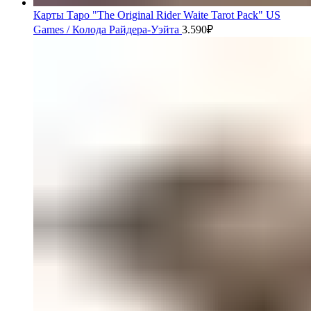
Карты Таро "The Original Rider Waite Tarot Pack" US
Games / Колода Райдера-Уэйта
3.590
₽