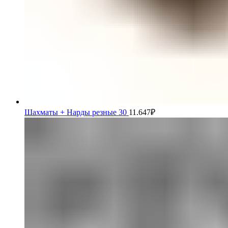
Шахматы + Нарды резные 30
11.647
₽