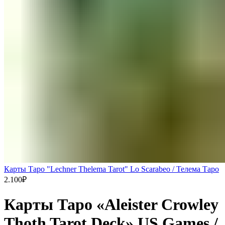
Карты Таро "Lechner Thelema Tarot" Lo Scarabeo / Телема Таро
2.100
₽
Карты Таро «Aleister Crowley
Thoth Tarot Deck» US Games /