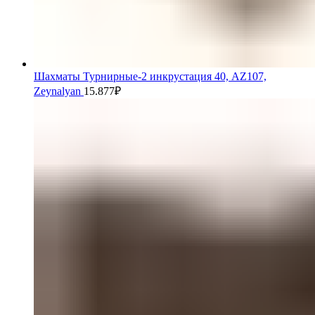
Шахматы Турнирные-2 инкрустация 40, AZ107,
Zeynalyan
15.877
₽