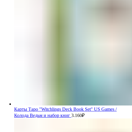
Карты Таро "Witchlings Deck Book Set" US Games /
Колода Ведьм и набор книг
3.160
₽