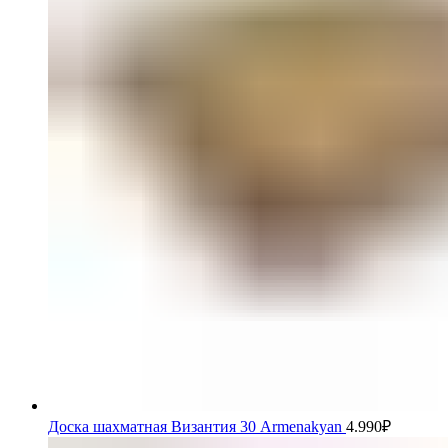
Доска шахматная Византия 30 Armenakyan
4.990
₽