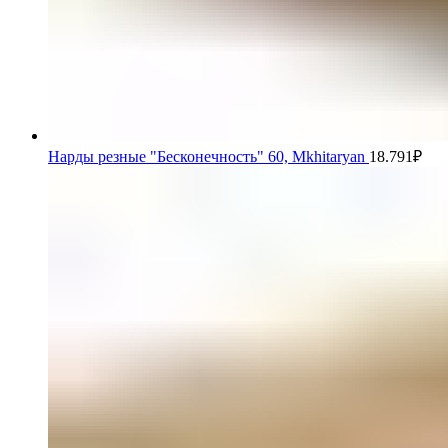
Нарды резные "Бесконечность" 60, Mkhitaryan
18.791
₽