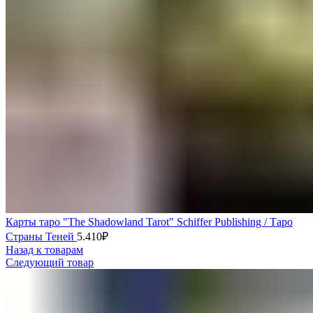
Карты таро "The Shadowland Tarot" Schiffer Publishing / Таро
Страны Теней
5.410
₽
Назад к товарам
Следующий товар