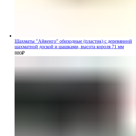
Шахматы "Айвенго" обиходные (пластик) с деревянной
шахматной доской и шашками, высота короля 71 мм
880
₽