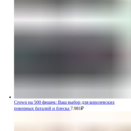
Crown на 500 фишек: Ваш выбор для королевских
покерных баталий и блеска
7.981
₽