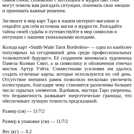
могут помочь вам разгадать ситуации, понимать свои эмоции
и принимать важные решения.
Загляните в мир карт Таро в нашем интернет-магазине и
откройте для себя источник магии и мудрости. Разгадайте
тайны своей судьбы и путешествуйте в мир символов и
интуиции с нашими уникальными колодами.
Колода карт «Smith-Waite Tarot Borderless» — одна из наиболее
популярных на сегодняшний день среди профессиональных
толкователей будущего. Её созданием занималась художница
Памела Колман Смит, а за символику и обозначения отвечал
мистик Артур Уэйта. Совместными усилиями им удалось
создать отличные карты, которые используются по сей день.
Отсутствие внешних рамок позволило несколько увеличить
иллюстрации, благодаря чему становятся различимы большее
число скрытых элементов. Вдобавок, мастера Таро уверенны,
что безрамочность размывает энергетические границы, что
обеспечивает лучшую точность предсказаний.
Размер (см) — 11/7/2
Размер в упаковке (см) — 11/7/2
Вес (кг) — 0.2