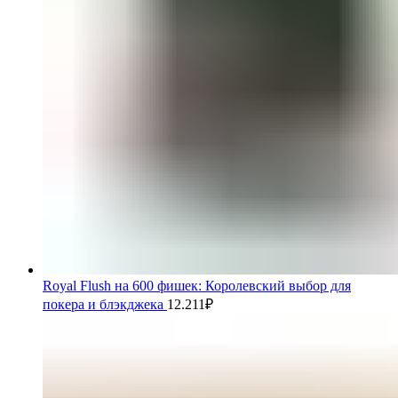
Royal Flush на 600 фишек: Королевский выбор для
покера и блэкджека
12.211
₽