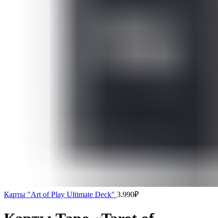
Карты "Art of Play Ultimate Deck"
3.990
₽