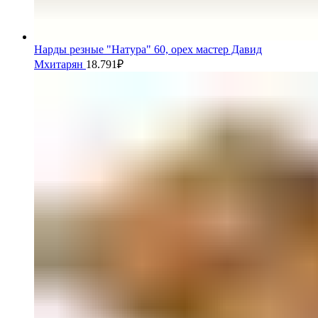
Нарды резные "Натура" 60, орех мастер Давид
Мхитарян
18.791
₽