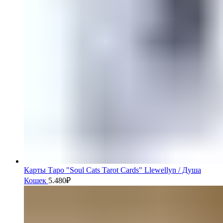
Карты Таро "Soul Cats Tarot Cards" Llewellyn / Душа
Кошек
5.480
₽