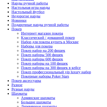
Нарды ручной работы
Настольная игра нарды
Настольный футбол
Недорогие нарды
Новинки
Подарочные нарды ручной работы
Покер
Интернет магазин покера
Классический / домашний покер
Набор для покера купить в Москве
Наборы для покера
Покер набор на 200 фишек
Покер наборы 500 фишек
Покер наборы 600 фишек
Покер наборы на 100 фишек
Покер наборы на 300 фишек в кейсе
Покер профессиональный vip luxury набор
Покерные наборы Poker Stars
Покер аксессуары
Разное
Резные нарды
Шахматы
Армянские шахматы
Большие шахматы
Деревянные шахматы