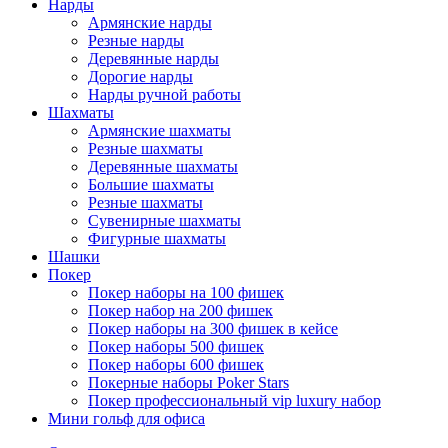
Нарды
Армянские нарды
Резные нарды
Деревянные нарды
Дорогие нарды
Нарды ручной работы
Шахматы
Армянские шахматы
Резные шахматы
Деревянные шахматы
Большие шахматы
Резные шахматы
Сувенирные шахматы
Фигурные шахматы
Шашки
Покер
Покер наборы на 100 фишек
Покер набор на 200 фишек
Покер наборы на 300 фишек в кейсе
Покер наборы 500 фишек
Покер наборы 600 фишек
Покерные наборы Poker Stars
Покер профессиональный vip luxury набор
Мини гольф для офиса