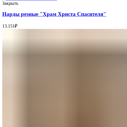
Закрыть
Нарды резные "Храм Христа Спасителя"
13.151
₽