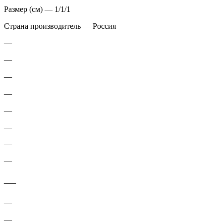
Размер (см) — 1/1/1
Страна производитель — Россия
—
—
—
—
—
—
—
—
—
—
—