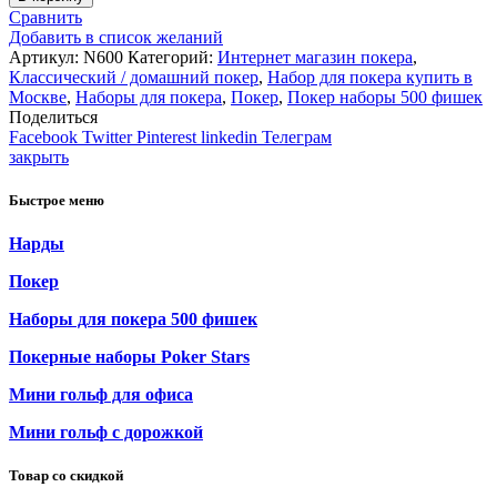
Сравнить
Добавить в список желаний
Артикул:
N600
Категорий:
Интернет магазин покера
,
Классический / домашний покер
,
Набор для покера купить в
Москве
,
Наборы для покера
,
Покер
,
Покер наборы 500 фишек
Поделиться
Facebook
Twitter
Pinterest
linkedin
Телеграм
закрыть
Быстрое меню
Нарды
Покер
Наборы для покера 500 фишек
Покерные наборы Poker Stars
Мини гольф для офиса
Мини гольф с дорожкой
Товар со скидкой