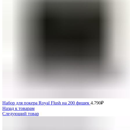
Набор для покера Royal Flush на 200 фишек
4.790
₽
Назад к товарам
Следующий товар