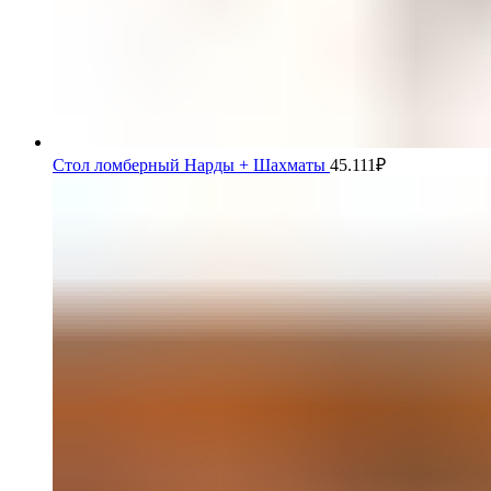
Стол ломберный Нарды + Шахматы
45.111
₽