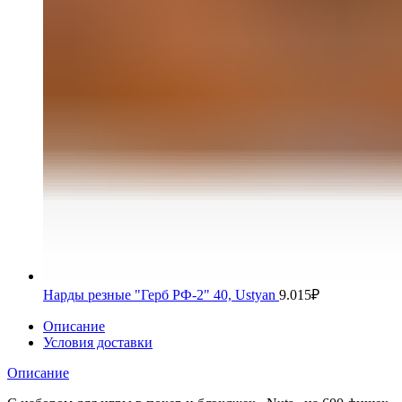
Нарды резные "Герб РФ-2" 40, Ustyan
9.015
₽
Описание
Условия доставки
Описание