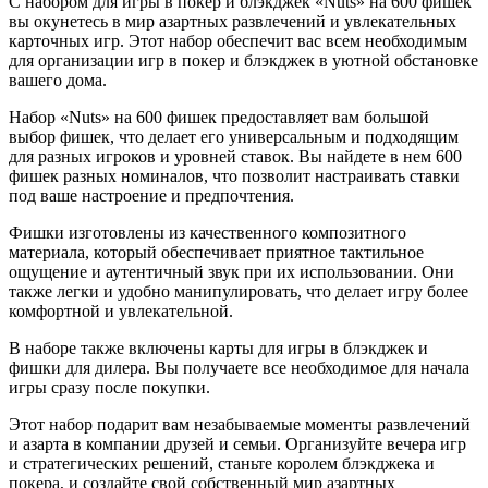
С набором для игры в покер и блэкджек «Nuts» на 600 фишек
вы окунетесь в мир азартных развлечений и увлекательных
карточных игр. Этот набор обеспечит вас всем необходимым
для организации игр в покер и блэкджек в уютной обстановке
вашего дома.
Набор «Nuts» на 600 фишек предоставляет вам большой
выбор фишек, что делает его универсальным и подходящим
для разных игроков и уровней ставок. Вы найдете в нем 600
фишек разных номиналов, что позволит настраивать ставки
под ваше настроение и предпочтения.
Фишки изготовлены из качественного композитного
материала, который обеспечивает приятное тактильное
ощущение и аутентичный звук при их использовании. Они
также легки и удобно манипулировать, что делает игру более
комфортной и увлекательной.
В наборе также включены карты для игры в блэкджек и
фишки для дилера. Вы получаете все необходимое для начала
игры сразу после покупки.
Этот набор подарит вам незабываемые моменты развлечений
и азарта в компании друзей и семьи. Организуйте вечера игр
и стратегических решений, станьте королем блэкджека и
покера, и создайте свой собственный мир азартных