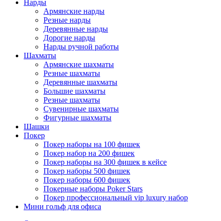
Нарды
Армянские нарды
Резные нарды
Деревянные нарды
Дорогие нарды
Нарды ручной работы
Шахматы
Армянские шахматы
Резные шахматы
Деревянные шахматы
Большие шахматы
Резные шахматы
Сувенирные шахматы
Фигурные шахматы
Шашки
Покер
Покер наборы на 100 фишек
Покер набор на 200 фишек
Покер наборы на 300 фишек в кейсе
Покер наборы 500 фишек
Покер наборы 600 фишек
Покерные наборы Poker Stars
Покер профессиональный vip luxury набор
Мини гольф для офиса