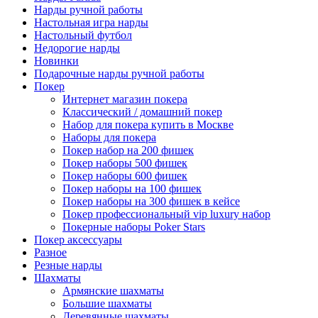
Нарды ручной работы
Настольная игра нарды
Настольный футбол
Недорогие нарды
Новинки
Подарочные нарды ручной работы
Покер
Интернет магазин покера
Классический / домашний покер
Набор для покера купить в Москве
Наборы для покера
Покер набор на 200 фишек
Покер наборы 500 фишек
Покер наборы 600 фишек
Покер наборы на 100 фишек
Покер наборы на 300 фишек в кейсе
Покер профессиональный vip luxury набор
Покерные наборы Poker Stars
Покер аксессуары
Разное
Резные нарды
Шахматы
Армянские шахматы
Большие шахматы
Деревянные шахматы