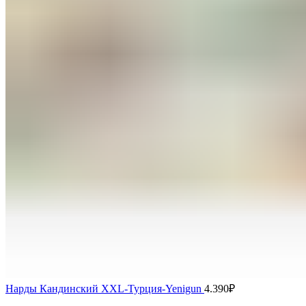
Нарды Кандинский XXL-Турция-Yenigun
4.390
₽