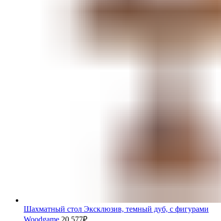
Шахматный стол Эксклюзив, темный дуб, с фигурами
Woodgame
20.577
₽