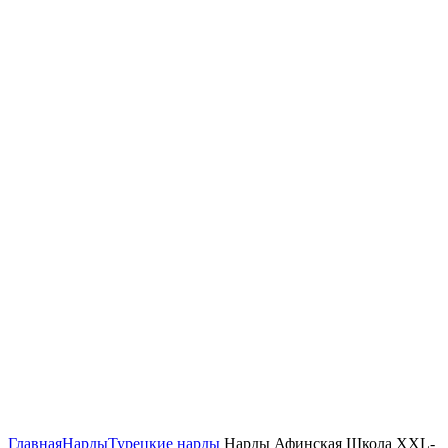
Нажмите, чтобы увеличить
Главная
Нарды
Турецкие нарды
Нарды Афинская Школа XXL-