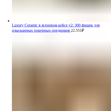
Luxury Ceramic в ясеневом кейсе v2: 300 фишек для
изысканных покерных поединков
22.551
₽