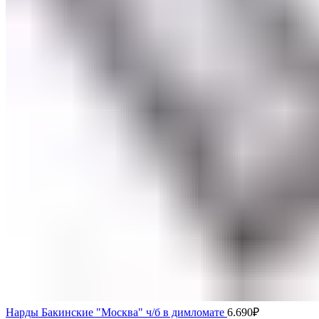
Нарды Бакинские "Москва" ч/б в димломате
6.690
₽