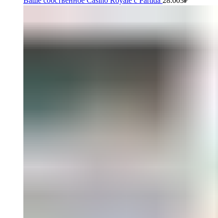
Ваше собственное Casino Royale с Partida
28.003
₽