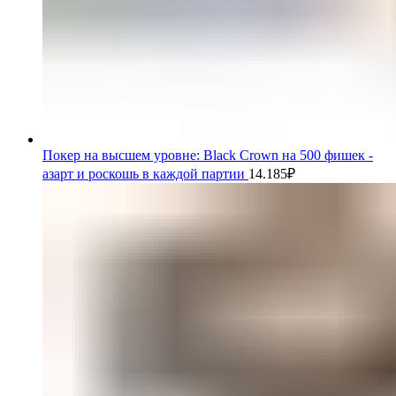
Покер на высшем уровне: Black Crown на 500 фишек -
азарт и роскошь в каждой партии
14.185
₽